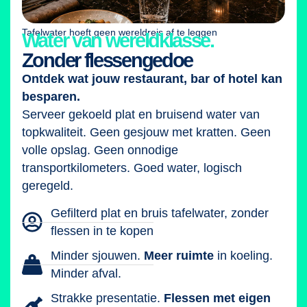
Tafelwater hoeft geen wereldreis af te leggen
Water van wereldklasse.
Zonder flessengedoe
Ontdek wat jouw restaurant, bar of hotel kan
besparen.
Serveer gekoeld plat en bruisend water van
topkwaliteit. Geen gesjouw met kratten. Geen
volle opslag. Geen onnodige
transportkilometers. Goed water, logisch
geregeld.
Gefilterd plat en bruis tafelwater, zonder
flessen in te kopen
Minder sjouwen.
Meer ruimte
in koeling.
Minder afval.
Strakke presentatie.
Flessen met eigen