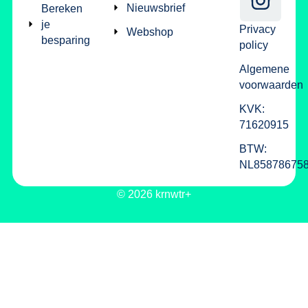
Nieuwsbrief
Bereken
je
Privacy
Webshop
besparing
policy
Algemene
voorwaarden
KVK:
71620915
BTW:
NL85878675
© 2026 krnwtr+