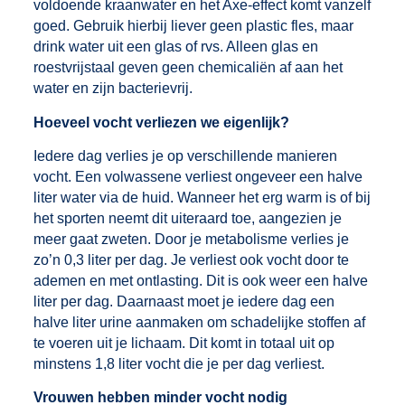
voldoende kraanwater en het Axe-effect komt vanzelf
goed. Gebruik hierbij liever geen plastic fles, maar
drink water uit een glas of rvs. Alleen glas en
roestvrijstaal geven geen chemicaliën af aan het
water en zijn bacterievrij.
Hoeveel vocht verliezen we eigenlijk?
Iedere dag verlies je op verschillende manieren
vocht. Een volwassene verliest ongeveer een halve
liter water via de huid. Wanneer het erg warm is of bij
het sporten neemt dit uiteraard toe, aangezien je
meer gaat zweten. Door je metabolisme verlies je
zo’n 0,3 liter per dag. Je verliest ook vocht door te
ademen en met ontlasting. Dit is ook weer een halve
liter per dag. Daarnaast moet je iedere dag een
halve liter urine aanmaken om schadelijke stoffen af
te voeren uit je lichaam. Dit komt in totaal uit op
minstens 1,8 liter vocht die je per dag verliest.
Vrouwen hebben minder vocht nodig