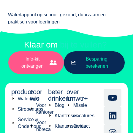
Watertappunt op school: gezond, duurzaam en
praktisch voor leerlingen
Klaar om
bij te vullen?
Info-kit
Besparing
ontvangen
berekenen
product
voor
beter
over
wie
drinken
krnwtr+
Watertaps
Voor
Blog
Missie
Siropentaps
kantoren
Klantcases
Vacatures
Service &
Voor
Klantenservice
Contact
Onderhoud
horeca